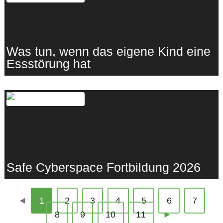
Was tun, wenn das eigene Kind eine
Essstörung hat
22.01.2026
·
Lebenshunger
Safe Cyberspace Fortbildung 2026
13.01.2026
·
Gewaltprävention
◄
1
2
3
4
5
6
7
Seite
Seite
Seite
Seite
Seite
Seite
nächste
8
9
10
11
►
Seite
Seite
Seite
Seite