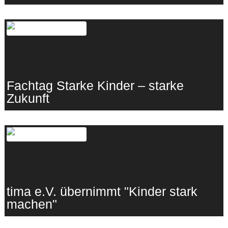
17.03.2026
·
eigenSinn
Fachtag Starke Kinder – starke
Zukunft
11.03.2026
·
Lebenshunger
tima e.V. übernimmt "Kinder stark
machen"
26.02.2026
·
tima e.V.