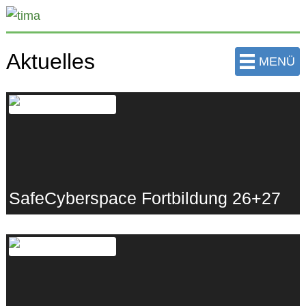
zum
Hauptinhalt
der
Aktuelles
MENÜ
Seite
springen
SafeCyberspace Fortbildung 26+27
17.06.2026
·
eigenSinn