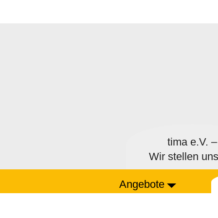
zum
Hauptinhalt
der
Seite
springen
tima e.V. –
Wir stellen uns
Angebote