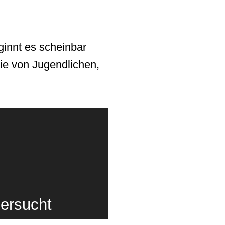
ginnt es scheinbar
gie von Jugendlichen,
ersucht
 das Essen zum