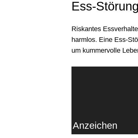
Ess-Störun
Riskantes Essverhalte
harmlos. Eine Ess-Stör
um kummervolle Leben
Anzeichen
Meist gibt es erste