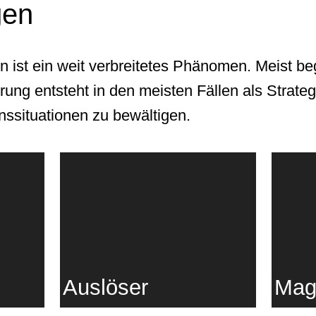
gen
n ist ein weit verbreitetes Phänomen. Meist be
ung entsteht in den meisten Fällen als Strate
ssituationen zu bewältigen.
Auslöser
Mag
Es kann viele Gründe
Wenn