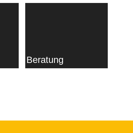
geben...
Probl
Beratung
Du bist wertvoll - so wie du
bist!