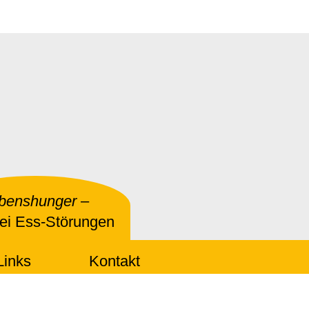
benshunger
–
bei Ess-Störungen
Links
Kontakt