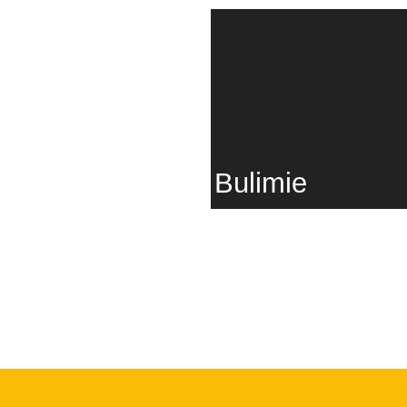
Anzeichen. Harmlos?
Bulimie
Ess-Brech-Sucht ist
anstrengend...