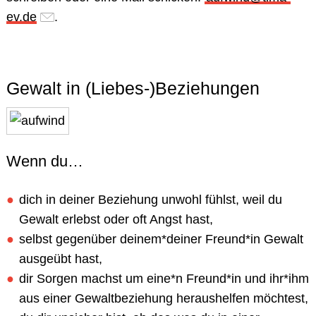
ev.de
.
Gewalt in (Liebes-)Beziehungen
Wenn du…
dich in deiner Beziehung unwohl fühlst, weil du
Gewalt erlebst oder oft Angst hast,
selbst gegenüber deinem*deiner Freund*in Gewalt
ausgeübt hast,
dir Sorgen machst um eine*n Freund*in und ihr*ihm
aus einer Gewaltbeziehung heraushelfen möchtest,