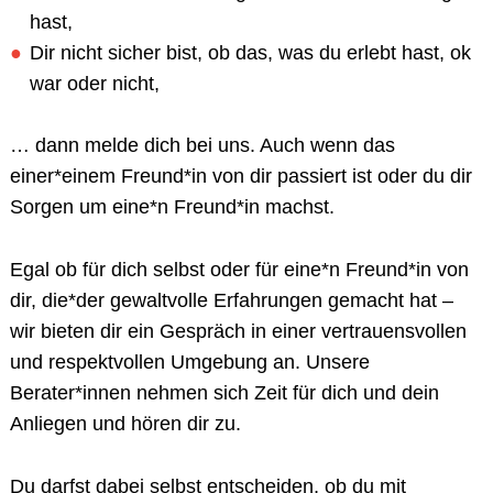
hast,
Dir nicht sicher bist, ob das, was du erlebt hast, ok
war oder nicht,
… dann melde dich bei uns. Auch wenn das
einer*einem Freund*in von dir passiert ist oder du dir
Sorgen um eine*n Freund*in machst.
Egal ob für dich selbst oder für eine*n Freund*in von
dir, die*der gewaltvolle Erfahrungen gemacht hat –
wir bieten dir ein Gespräch in einer vertrauensvollen
und respektvollen Umgebung an. Unsere
Berater*innen nehmen sich Zeit für dich und dein
Anliegen und hören dir zu.
Du darfst dabei selbst entscheiden, ob du mit