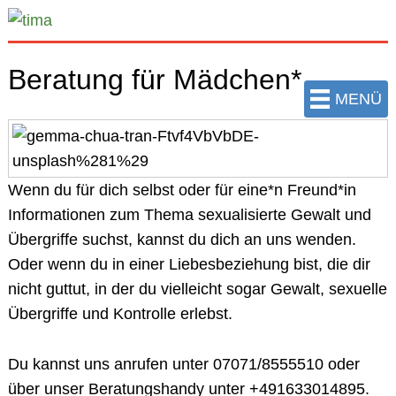
zum
Hauptinhalt
der
Beratung für Mädchen*
Seite
MENÜ
springen
Wenn du für dich selbst oder für eine*n Freund*in
Informationen zum Thema sexualisierte Gewalt und
Übergriffe suchst, kannst du dich an uns wenden.
Oder wenn du in einer Liebesbeziehung bist, die dir
nicht guttut, in der du vielleicht sogar Gewalt, sexuelle
Übergriffe und Kontrolle erlebst.
Du kannst uns anrufen unter 07071/8555510 oder
über unser Beratungshandy unter +491633014895.