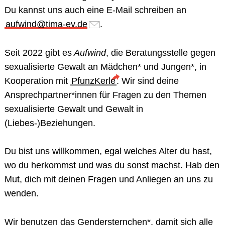
Du kannst uns auch eine E-Mail schreiben an
aufwind@tima-ev.de
.
Seit 2022 gibt es
Aufwind
, die Beratungsstelle gegen
sexualisierte Gewalt an Mädchen* und Jungen*, in
Kooperation mit
PfunzKerle
. Wir sind deine
Ansprechpartner*innen für Fragen zu den Themen
sexualisierte Gewalt und Gewalt in
(Liebes-)Beziehungen.
Du bist uns willkommen, egal welches Alter du hast,
wo du herkommst und was du sonst machst. Hab den
Mut, dich mit deinen Fragen und Anliegen an uns zu
wenden.
Wir benutzen das Gendersternchen*, damit sich alle