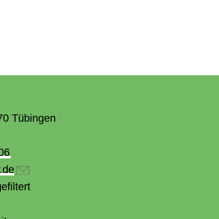
70 Tübingen
06
.de
filtert