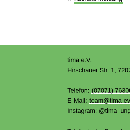
tima e.V.
Hirschauer Str. 1
,
720
Telefon:
(07071) 7630
E-Mail:
team@tima-ev
Instagram: @tima_unge