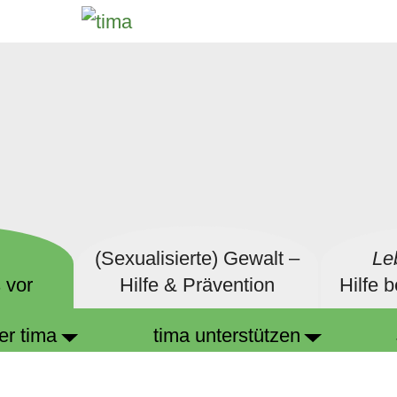
(Sexualisierte) Gewalt –
Le
 vor
Hilfe & Prävention
Hilfe 
er tima
tima unterstützen