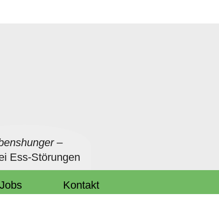
benshunger
–
bei Ess-Störungen
Jobs
Kontakt