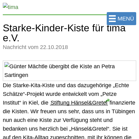
zum
Hauptinhalt
MENÜ
der
Starke-Kinder-Kiste für tima
Seite
e.V.
springen
Nachricht vom 22.10.2018
Die Starke-Kita-Kiste und das dazugehörige „Echte
Schätze“-Projekt wurde entwickelt vom „Petze
Institut“ in Kiel, die
Stiftung Hänsel&Gretel
finanzierte
die Kisten. Wir freuen uns sehr, dass uns in Tübingen
nun auch eine Kiste zur Verfügung steht und
bedanken uns herzlich bei „Hänsel&Gretel“. Sie ist
auf den Kita-Alltag zugeschnitten, mit ihr können die