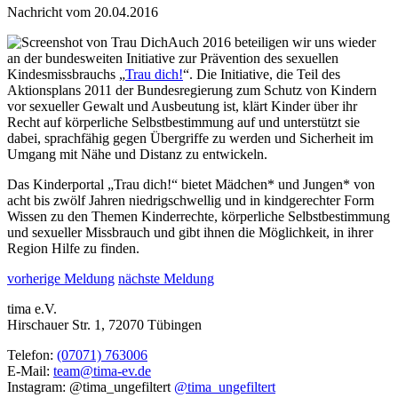
Nachricht vom 20.04.2016
Auch 2016 beteiligen wir uns wieder
an der bundesweiten Initiative zur Prävention des sexuellen
Kindesmissbrauchs „
Trau dich!
“. Die Initiative, die Teil des
Aktionsplans 2011 der Bundesregierung zum Schutz von Kindern
vor sexueller Gewalt und Ausbeutung ist, klärt Kinder über ihr
Recht auf körperliche Selbstbestimmung auf und unterstützt sie
dabei, sprachfähig gegen Übergriffe zu werden und Sicherheit im
Umgang mit Nähe und Distanz zu entwickeln.
Das Kinderportal „Trau dich!“ bietet Mädchen* und Jungen* von
acht bis zwölf Jahren niedrigschwellig und in kindgerechter Form
Wissen zu den Themen Kinderrechte, körperliche Selbstbestimmung
und sexueller Missbrauch und gibt ihnen die Möglichkeit, in ihrer
Region Hilfe zu finden.
vorherige Meldung
nächste Meldung
tima e.V.
Hirschauer Str. 1
,
72070 Tübingen
Telefon:
(07071) 763006
E-Mail:
team@tima-ev.de
Instagram: @tima_ungefiltert
@tima_ungefiltert