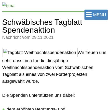
zum
Hauptinhalt
MENÜ
der
Schwäbisches Tagblatt
Seite
Spendenaktion
springen
Nachricht vom 29.11.2021
Wir freuen uns
sehr, dass tima für die diesjährige
Weihnachtsspendenaktion vom Schwäbischen
Tagblatt als eines von zwei Förderprojekten
ausgewählt wurde.
Die Spenden unterstützen uns dabei:
dem erhöhten Beratungs- und