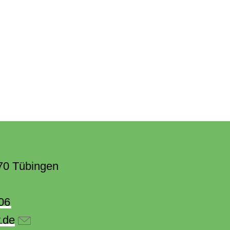
70 Tübingen
06
.de