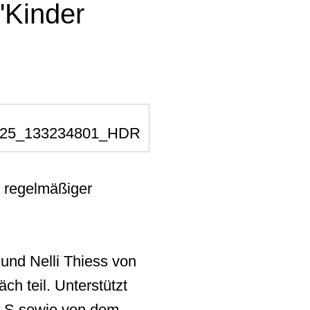
"Kinder
n regelmäßiger
und Nelli Thiess von
h teil. Unterstützt
 ALS sowie von dem