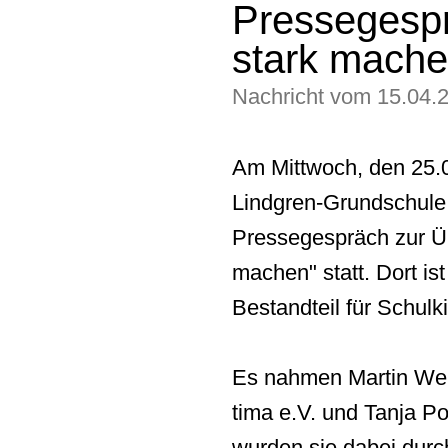
Pressegesp
stark mache
Nachricht vom 15.04.
Am Mittwoch, den 25.
Lindgren-Grundschule
Pressegespräch
zur
Ü
machen" statt. Dort is
Bestandteil für Schulk
Es nahmen Martin Weis
tima e.V. und Tanja P
wurden sie dabei durc