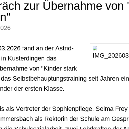
räch zur Übernahme von 
n"
2026
03.2026 fand an der
Astrid-
 in Kusterdingen
das
bernahme
von "Kinder stark
t das
Selbstbehauptungstraining
seit Jahren ei
inder der ersten Klasse.
 als Vertreter der Sophienpflege, Selma Frey 
ommersbach als Rektorin der Schule am Gespräc
h die Schulsozialarbeit, zwei Lehrkräften der