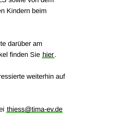
en Kindern beim
ete darüber am
kel finden Sie
hier
.
ssierte weiterhin auf
ei
thiess@tima-ev.de