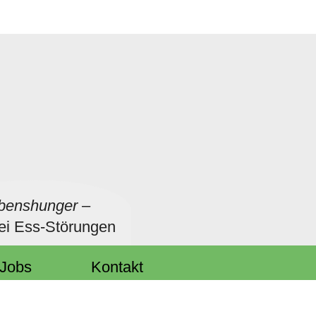
benshunger
–
bei Ess-Störungen
Jobs
Kontakt